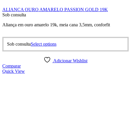
ALIANÇA OURO AMARELO PASSION GOLD 19K
Sob consulta
Aliança em ouro amarelo 19k, meia cana 3,5mm, conforfit
This
Sob consulta
Select options
product
has
multiple
Adicionar Wishlist
variants.
Comparar
The
Quick View
options
may
be
chosen
on
the
product
page