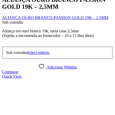
GOLD 19K – 2,5MM
ALIANÇA OURO BRANCO PASSION GOLD 19K – 2,5MM
Sob consulta
Aliança em ouro branco 19k, meia cana 2,5mm
(Sujeito a encomenda ao fornecedor – 10 a 15 dias úteis)
This
Sob consulta
Select options
product
has
multiple
Adicionar Wishlist
variants.
Comparar
The
Quick View
options
may
be
chosen
on
the
product
page