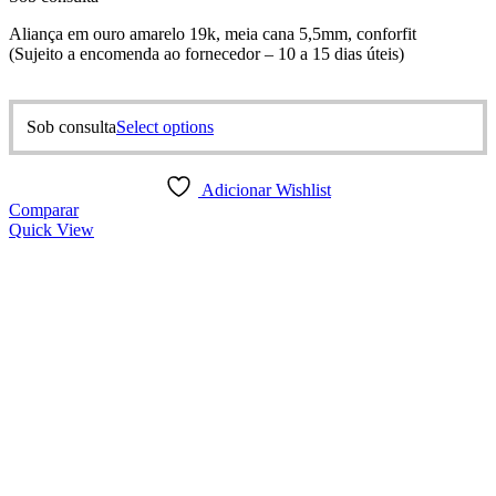
Aliança em ouro amarelo 19k, meia cana 5,5mm, conforfit
(Sujeito a encomenda ao fornecedor – 10 a 15 dias úteis)
This
Sob consulta
Select options
product
has
multiple
Adicionar Wishlist
variants.
Comparar
The
Quick View
options
may
be
chosen
on
the
product
page