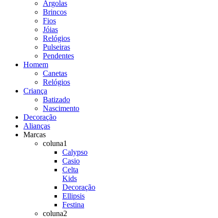
Argolas
Brincos
Fios
Jóias
Relógios
Pulseiras
Pendentes
Homem
Canetas
Relógios
Criança
Batizado
Nascimento
Decoração
Alianças
Marcas
coluna1
Calypso
Casio
Celta
Kids
Decoração
Ellipsis
Festina
coluna2