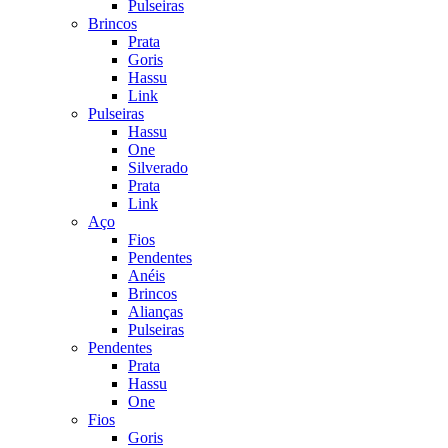
Pulseiras
Brincos
Prata
Goris
Hassu
Link
Pulseiras
Hassu
One
Silverado
Prata
Link
Aço
Fios
Pendentes
Anéis
Brincos
Alianças
Pulseiras
Pendentes
Prata
Hassu
One
Fios
Goris