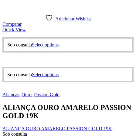
Adicionar Wishlist
Comparar
Quick View
This
Sob consulta
Select options
product
has
multiple
variants.
The
This
Sob consulta
Select options
options
product
may
has
be
multiple
chosen
Alianças
,
Ouro
,
Passion Gold
variants.
on
The
the
ALIANÇA OURO AMARELO PASSION
options
product
may
GOLD 19K
page
be
chosen
ALIANÇA OURO AMARELO PASSION GOLD 19K
on
Sob consulta
the