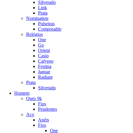
Silverado
Link
Prata
Nomination
Pulseiras
Composable
Relógios
One
Go
Orient
Casio
Calypso
Festina
Jaguar
Radiant
Prata
Silverado
Homem
Ouro 9k
Fios
Pendentes
Aço
Anéis
Fios
One