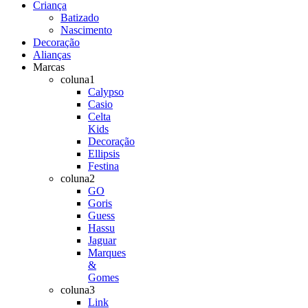
Criança
Batizado
Nascimento
Decoração
Alianças
Marcas
coluna1
Calypso
Casio
Celta
Kids
Decoração
Ellipsis
Festina
coluna2
GO
Goris
Guess
Hassu
Jaguar
Marques
&
Gomes
coluna3
Link