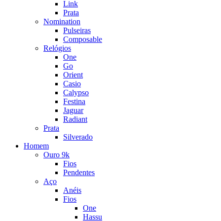
Link
Prata
Nomination
Pulseiras
Composable
Relógios
One
Go
Orient
Casio
Calypso
Festina
Jaguar
Radiant
Prata
Silverado
Homem
Ouro 9k
Fios
Pendentes
Aço
Anéis
Fios
One
Hassu