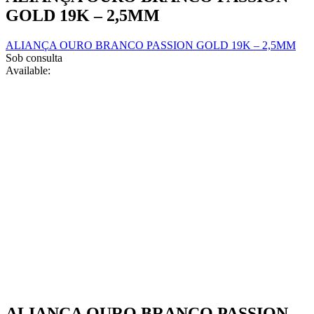
product
may
GOLD 19K – 2,5MM
page
be
chosen
ALIANÇA OURO BRANCO PASSION GOLD 19K – 2,5MM
on
Sob consulta
the
Available:
product
page
ALIANÇA OURO BRANCO PASSION