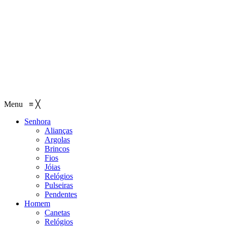
Menu
≡
╳
Senhora
Alianças
Argolas
Brincos
Fios
Jóias
Relógios
Pulseiras
Pendentes
Homem
Canetas
Relógios