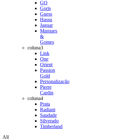
GO
Goris
Guess
Hassu
Jaguar
Marques
&
Gomes
coluna3
Link
One
Orient
Passion
Gold
Personalização
Pierre
Cardin
coluna4
Prata
Radiant
Saudade
Silverado
Timberland
All