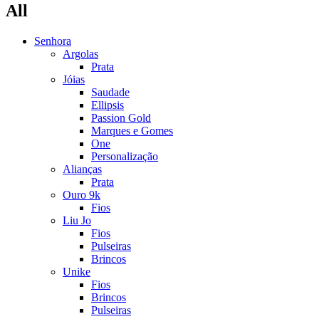
All
Senhora
Argolas
Prata
Jóias
Saudade
Ellipsis
Passion Gold
Marques e Gomes
One
Personalização
Alianças
Prata
Ouro 9k
Fios
Liu Jo
Fios
Pulseiras
Brincos
Unike
Fios
Brincos
Pulseiras