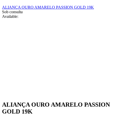
chosen
ALIANÇA OURO AMARELO PASSION GOLD 19K
on
Sob consulta
the
Available:
product
page
ALIANÇA OURO AMARELO PASSION
GOLD 19K