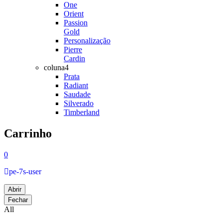
One
Orient
Passion
Gold
Personalização
Pierre
Cardin
coluna4
Prata
Radiant
Saudade
Silverado
Timberland
Carrinho
0
pe-7s-user
Abrir
Fechar
All