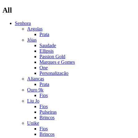
All
Senhora
Argolas
Prata
Jóias
Saudade
Ellipsis
Passion Gold
Marques e Gomes
One
Personalização
Alianças
Prata
Ouro 9k
Fios
Liu Jo
Fios
Pulseiras
Brincos
Unike
Fios
Brincos