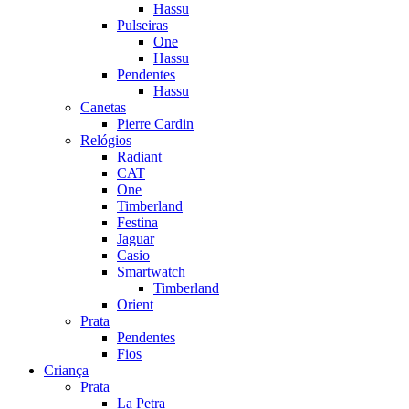
Hassu
Pulseiras
One
Hassu
Pendentes
Hassu
Canetas
Pierre Cardin
Relógios
Radiant
CAT
One
Timberland
Festina
Jaguar
Casio
Smartwatch
Timberland
Orient
Prata
Pendentes
Fios
Criança
Prata
La Petra