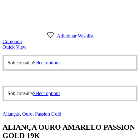
Adicionar Wishlist
Comparar
Quick View
This
Sob consulta
Select options
product
has
multiple
variants.
The
This
Sob consulta
Select options
options
product
may
has
be
multiple
chosen
Alianças
,
Ouro
,
Passion Gold
variants.
on
The
the
ALIANÇA OURO AMARELO PASSION
options
product
may
GOLD 19K
page
be