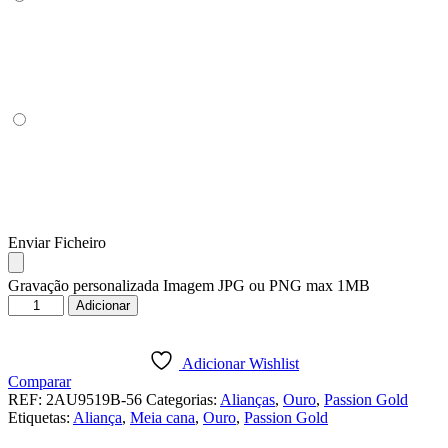
Enviar Ficheiro
Gravação personalizada Imagem JPG ou PNG max 1MB
Quantidade
Adicionar
de
ALIANÇA
OURO
Adicionar Wishlist
BRANCO
Comparar
PASSION
REF:
2AU9519B-56
Categorias:
Alianças
,
Ouro
,
Passion Gold
GOLD
Etiquetas:
Aliança
,
Meia cana
,
Ouro
,
Passion Gold
19K
-