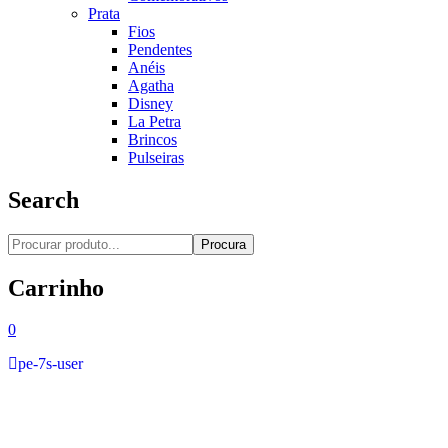
Prata
Fios
Pendentes
Anéis
Agatha
Disney
La Petra
Brincos
Pulseiras
Search
Procura
Carrinho
0
pe-7s-user