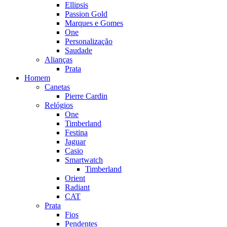
Ellipsis
Passion Gold
Marques e Gomes
One
Personalização
Saudade
Alianças
Prata
Homem
Canetas
Pierre Cardin
Relógios
One
Timberland
Festina
Jaguar
Casio
Smartwatch
Timberland
Orient
Radiant
CAT
Prata
Fios
Pendentes