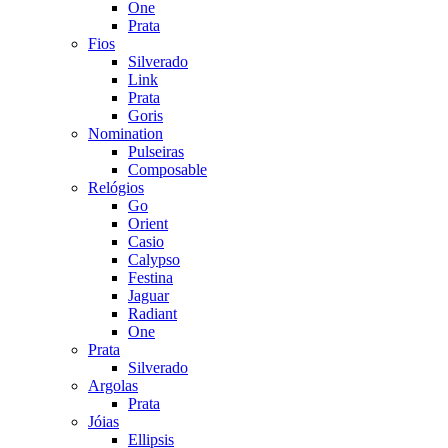
One
Prata
Fios
Silverado
Link
Prata
Goris
Nomination
Pulseiras
Composable
Relógios
Go
Orient
Casio
Calypso
Festina
Jaguar
Radiant
One
Prata
Silverado
Argolas
Prata
Jóias
Ellipsis