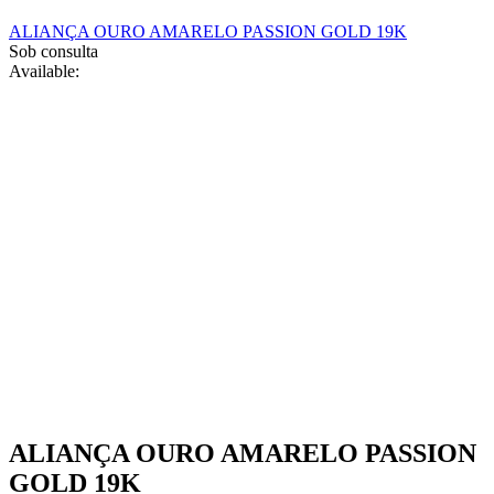
chosen
ALIANÇA OURO AMARELO PASSION GOLD 19K
on
Sob consulta
the
Available:
product
page
ALIANÇA OURO AMARELO PASSION
GOLD 19K