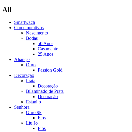
All
Smartwach
Comemorativos
Nascimento
Bodas
50 Anos
Casamento
25 Anos
Alianças
Ouro
Passion Gold
Decoração
Prata
Decoração
Bilaminado de Prata
Decoração
Estanho
Senhora
Ouro 9k
Fios
Liu Jo
Fios