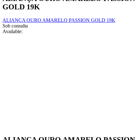
product
may
GOLD 19K
page
be
chosen
ALIANÇA OURO AMARELO PASSION GOLD 19K
on
Sob consulta
the
Available:
product
page
ALIANÇA OURO AMARELO PASSION