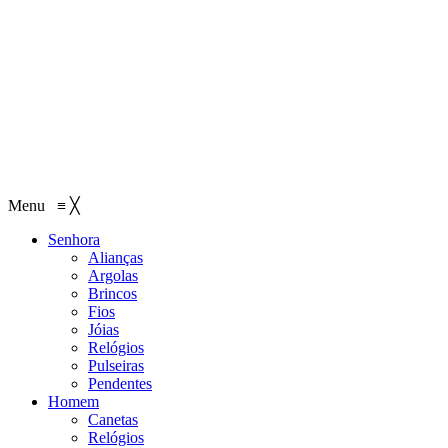
Menu
≡
╳
Senhora
Alianças
Argolas
Brincos
Fios
Jóias
Relógios
Pulseiras
Pendentes
Homem
Canetas
Relógios