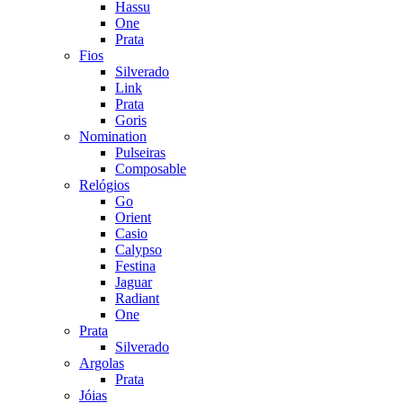
Hassu
One
Prata
Fios
Silverado
Link
Prata
Goris
Nomination
Pulseiras
Composable
Relógios
Go
Orient
Casio
Calypso
Festina
Jaguar
Radiant
One
Prata
Silverado
Argolas
Prata
Jóias