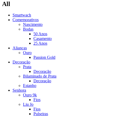
All
Smartwach
Comemorativos
Nascimento
Bodas
50 Anos
Casamento
25 Anos
Alianças
Ouro
Passion Gold
Decoração
Prata
Decoração
Bilaminado de Prata
Decoração
Estanho
Senhora
Ouro 9k
Fios
Liu Jo
Fios
Pulseiras