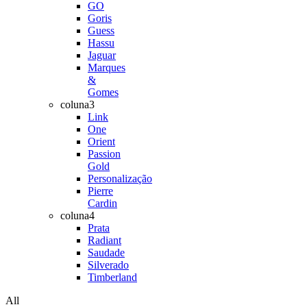
GO
Goris
Guess
Hassu
Jaguar
Marques
&
Gomes
coluna3
Link
One
Orient
Passion
Gold
Personalização
Pierre
Cardin
coluna4
Prata
Radiant
Saudade
Silverado
Timberland
All