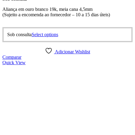
Aliança em ouro branco 19k, meia cana 4,5mm
(Sujeito a encomenda ao fornecedor – 10 a 15 dias úteis)
This
Sob consulta
Select options
product
has
multiple
Adicionar Wishlist
variants.
Comparar
The
Quick View
options
may
be
chosen
on
the
product
page