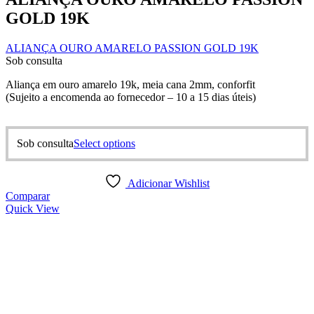
GOLD 19K
ALIANÇA OURO AMARELO PASSION GOLD 19K
Sob consulta
Aliança em ouro amarelo 19k, meia cana 2mm, conforfit
(Sujeito a encomenda ao fornecedor – 10 a 15 dias úteis)
This
Sob consulta
Select options
product
has
multiple
Adicionar Wishlist
variants.
Comparar
The
Quick View
options
may
be
chosen
on
the
product
page