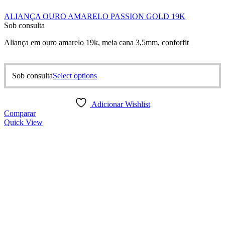
ALIANÇA OURO AMARELO PASSION GOLD 19K
Sob consulta
Aliança em ouro amarelo 19k, meia cana 3,5mm, conforfit
This
Sob consulta
Select options
product
has
multiple
Adicionar Wishlist
variants.
Comparar
The
Quick View
options
may
be
chosen
on
the
product
page