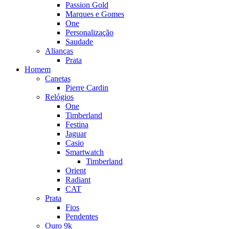
Passion Gold
Marques e Gomes
One
Personalização
Saudade
Alianças
Prata
Homem
Canetas
Pierre Cardin
Relógios
One
Timberland
Festina
Jaguar
Casio
Smartwatch
Timberland
Orient
Radiant
CAT
Prata
Fios
Pendentes
Ouro 9k