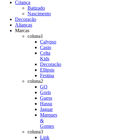
Criança
Batizado
Nascimento
Decoração
Alianças
Marcas
coluna1
Calypso
Casio
Celta
Kids
Decoração
Ellipsis
Festina
coluna2
GO
Goris
Guess
Hassu
Jaguar
Marques
&
Gomes
coluna3
Link