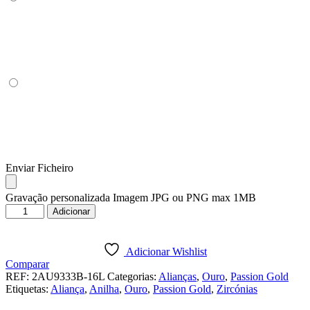
Enviar Ficheiro
Gravação personalizada Imagem JPG ou PNG max 1MB
Quantidade
Adicionar
de
ALIANÇA
OURO
Adicionar Wishlist
BRANCO
Comparar
PASSION
REF:
2AU9333B-16L
Categorias:
Alianças
,
Ouro
,
Passion Gold
GOLD
Etiquetas:
Aliança
,
Anilha
,
Ouro
,
Passion Gold
,
Zircónias
19K
-