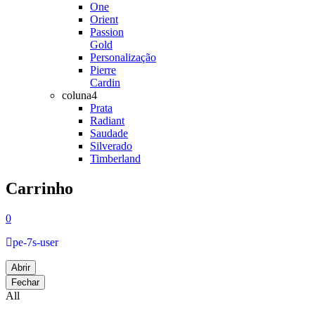
One
Orient
Passion
Gold
Personalização
Pierre
Cardin
coluna4
Prata
Radiant
Saudade
Silverado
Timberland
Carrinho
0
pe-7s-user
Abrir
Fechar
All