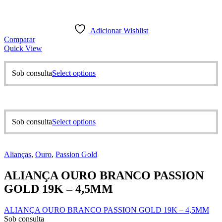
Adicionar Wishlist
Comparar
Quick View
This
Sob consulta
Select options
product
has
multiple
variants.
The
This
Sob consulta
Select options
options
product
may
has
be
multiple
chosen
Alianças
,
Ouro
,
Passion Gold
variants.
on
The
the
ALIANÇA OURO BRANCO PASSION
options
product
may
GOLD 19K – 4,5MM
page
be
chosen
ALIANÇA OURO BRANCO PASSION GOLD 19K – 4,5MM
on
Sob consulta
the