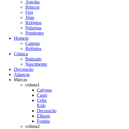
Argolas
Brincos
Fios
Jóias
Relógios
Pulseiras
Pendentes
Homem
Canetas
Relógios
Criança
Batizado
Nascimento
Decoração
Alianças
Marcas
coluna1
Calypso
Casio
Celta
Kids
Decoração
Ellipsis
Festina
coluna2