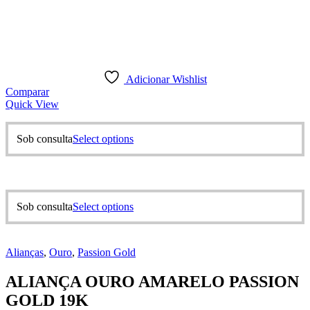
Adicionar Wishlist
Comparar
Quick View
This
Sob consulta
Select options
product
has
multiple
variants.
The
This
Sob consulta
Select options
options
product
may
has
be
multiple
chosen
Alianças
,
Ouro
,
Passion Gold
variants.
on
The
the
ALIANÇA OURO AMARELO PASSION
options
product
may
GOLD 19K
page
be