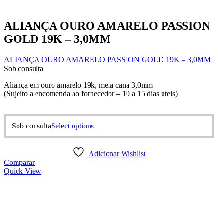
ALIANÇA OURO AMARELO PASSION
GOLD 19K – 3,0MM
ALIANÇA OURO AMARELO PASSION GOLD 19K – 3,0MM
Sob consulta
Aliança em ouro amarelo 19k, meia cana 3,0mm
(Sujeito a encomenda ao fornecedor – 10 a 15 dias úteis)
This
Sob consulta
Select options
product
has
multiple
Adicionar Wishlist
variants.
Comparar
The
Quick View
options
may
be
chosen
on