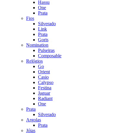
Hassu
One
Prata
Fios
Silverado
Link
Prata
Goris
Nomination
Pulseiras
Composable
Relógios
Go
Orient
Casio
Calypso
Festina
Jaguar
Radiant
One
Prata
Silverado
Argolas
Prata
Jóias