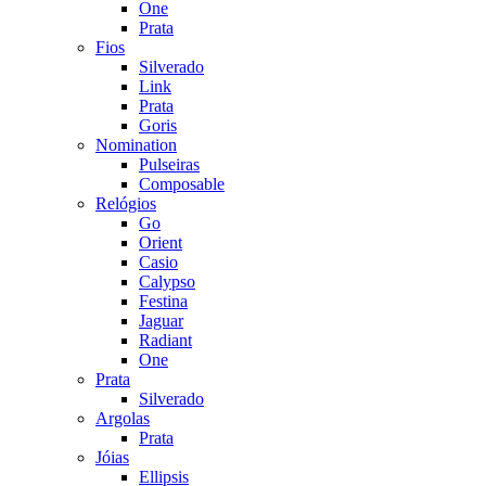
One
Prata
Fios
Silverado
Link
Prata
Goris
Nomination
Pulseiras
Composable
Relógios
Go
Orient
Casio
Calypso
Festina
Jaguar
Radiant
One
Prata
Silverado
Argolas
Prata
Jóias
Ellipsis