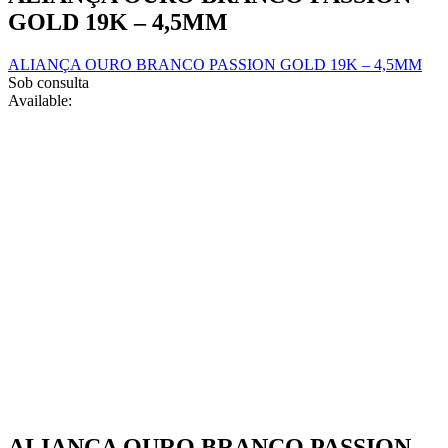
product
may
GOLD 19K – 4,5MM
page
be
chosen
ALIANÇA OURO BRANCO PASSION GOLD 19K – 4,5MM
on
Sob consulta
the
Available:
product
page
ALIANÇA OURO BRANCO PASSION