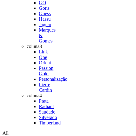
GO
Goris
Guess
Hassu
Jaguar
Marques
&
Gomes
coluna3
Link
One
Orient
Passion
Gold
Personalização
Pierre
Cardin
coluna4
Prata
Radiant
Saudade
Silverado
Timberland
All