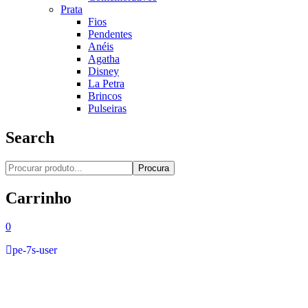
Prata
Fios
Pendentes
Anéis
Agatha
Disney
La Petra
Brincos
Pulseiras
Search
Procura
Carrinho
0
pe-7s-user