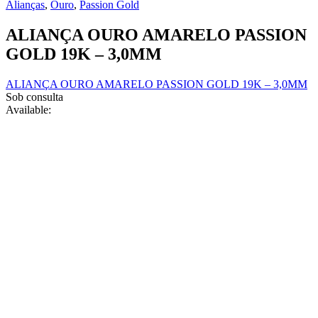
chosen
Alianças
,
Ouro
,
Passion Gold
variants.
on
The
the
ALIANÇA OURO AMARELO PASSION
options
product
may
GOLD 19K – 3,0MM
page
be
chosen
ALIANÇA OURO AMARELO PASSION GOLD 19K – 3,0MM
on
Sob consulta
the
Available:
product
page