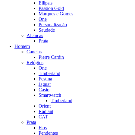
Ellipsis
Passion Gold
Marques e Gomes
One
Personalização
Saudade
Alianças
Prata
Homem
Canetas
Pierre Cardin
Relógios
One
Timberland
Festina
Jaguar
Casio
Smartwatch
Timberland
Orient
Radiant
CAT
Prata
Fios
Pendentes