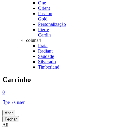
One
Orient
Passion
Gold
Personalização
Pierre
Cardin
coluna4
Prata
Radiant
Saudade
Silverado
Timberland
Carrinho
0
pe-7s-user
Abrir
Fechar
All