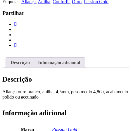
Etiquetas:
Aliança
,
Anilha
,
Conforfit
,
Ouro
,
Passion Gold
19K
ANILHA
Partilhar
-
4,5MM
Descrição
Informação adicional
Descrição
Aliança ouro branco, anilha, 4,5mm, peso medio 4,8Gr, acabamento
polido ou acetinado
Informação adicional
Marca
Passion Gold