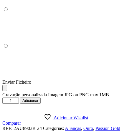
Enviar Ficheiro
Gravação personalizada Imagem JPG ou PNG max 1MB
Quantidade
Adicionar
de
ALIANÇA
OURO
Adicionar Wishlist
BRANCO
Comparar
PASSION
REF:
2AU8903B-24
Categorias:
Alianças
,
Ouro
,
Passion Gold
GOLD