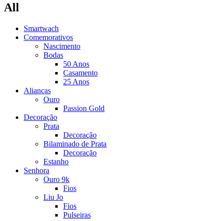
All
Smartwach
Comemorativos
Nascimento
Bodas
50 Anos
Casamento
25 Anos
Alianças
Ouro
Passion Gold
Decoração
Prata
Decoração
Bilaminado de Prata
Decoração
Estanho
Senhora
Ouro 9k
Fios
Liu Jo
Fios
Pulseiras