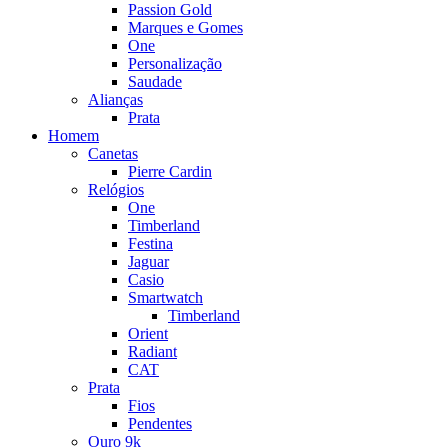
Passion Gold
Marques e Gomes
One
Personalização
Saudade
Alianças
Prata
Homem
Canetas
Pierre Cardin
Relógios
One
Timberland
Festina
Jaguar
Casio
Smartwatch
Timberland
Orient
Radiant
CAT
Prata
Fios
Pendentes
Ouro 9k