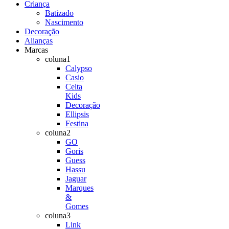
Criança
Batizado
Nascimento
Decoração
Alianças
Marcas
coluna1
Calypso
Casio
Celta
Kids
Decoração
Ellipsis
Festina
coluna2
GO
Goris
Guess
Hassu
Jaguar
Marques
&
Gomes
coluna3
Link