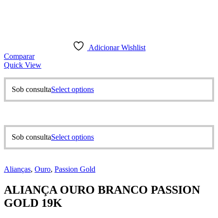
Adicionar Wishlist
Comparar
Quick View
This
Sob consulta
Select options
product
has
multiple
variants.
The
This
Sob consulta
Select options
options
product
may
has
be
multiple
chosen
Alianças
,
Ouro
,
Passion Gold
variants.
on
The
the
ALIANÇA OURO BRANCO PASSION
options
product
may
GOLD 19K
page
be
chosen