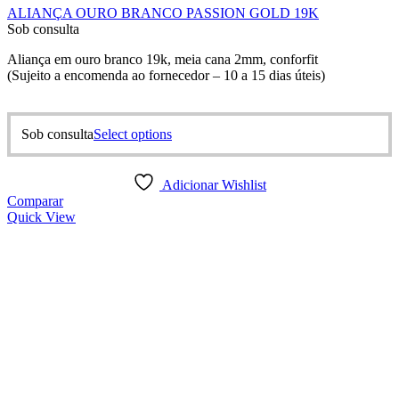
ALIANÇA OURO BRANCO PASSION GOLD 19K
Sob consulta
Aliança em ouro branco 19k, meia cana 2mm, conforfit
(Sujeito a encomenda ao fornecedor – 10 a 15 dias úteis)
This
Sob consulta
Select options
product
has
multiple
Adicionar Wishlist
variants.
Comparar
The
Quick View
options
may
be
chosen
on
the
product
page