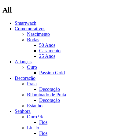
All
Smartwach
Comemorativos
Nascimento
Bodas
50 Anos
Casamento
25 Anos
Alianças
Ouro
Passion Gold
Decoração
Prata
Decoração
Bilaminado de Prata
Decoração
Estanho
Senhora
Ouro 9k
Fios
Liu Jo
Fios