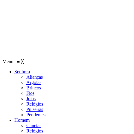
Menu
≡
╳
Senhora
Alianças
Argolas
Brincos
Fios
Jóias
Relógios
Pulseiras
Pendentes
Homem
Canetas
Relógios