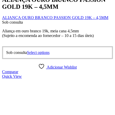
GOLD 19K – 4,5MM
ALIANÇA OURO BRANCO PASSION GOLD 19K – 4,5MM
Sob consulta
Aliança em ouro branco 19k, meia cana 4,5mm
(Sujeito a encomenda ao fornecedor – 10 a 15 dias úteis)
This
Sob consulta
Select options
product
has
multiple
Adicionar Wishlist
variants.
Comparar
The
Quick View
options
may
be
chosen
on
the
product
page