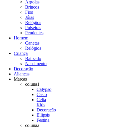
Argolas
Brincos
Fios
Jóias
Relógios
Pulseiras
Pendentes
Homem
Canetas
Relógios
Criança
Batizado
Nascimento
Decoração
Alianças
Marcas
coluna1
Calypso
Casio
Celta
Kids
Decoração
Ellipsis
Festina
coluna2