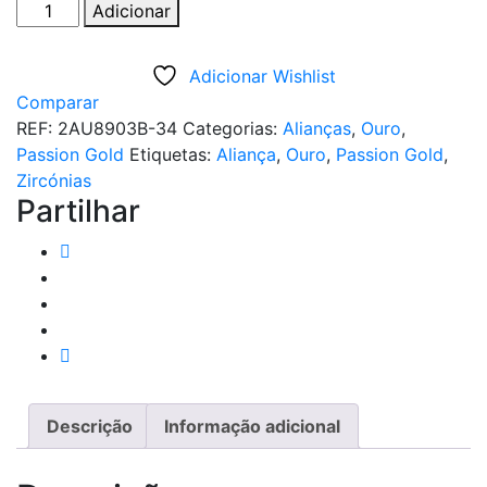
Quantidade
Adicionar
de
ALIANÇA
Adicionar Wishlist
OURO
Comparar
BRANCO
REF:
2AU8903B-34
Categorias:
Alianças
,
Ouro
,
PASSION
Passion Gold
Etiquetas:
Aliança
,
Ouro
,
Passion Gold
,
GOLD
Zircónias
19K
Partilhar
-
4,5MM
Descrição
Informação adicional