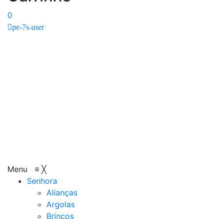
0
pe-7s-user
Menu
≡
╳
Senhora
Alianças
Argolas
Brincos