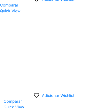
multiple
Comparar
variants.
Quick View
The
options
may
be
chosen
on
the
product
page
Adicionar Wishlist
Comparar
Quick View