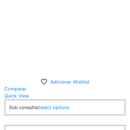
Adicionar Wishlist
Comparar
Quick View
This
Sob consulta
Select options
product
has
multiple