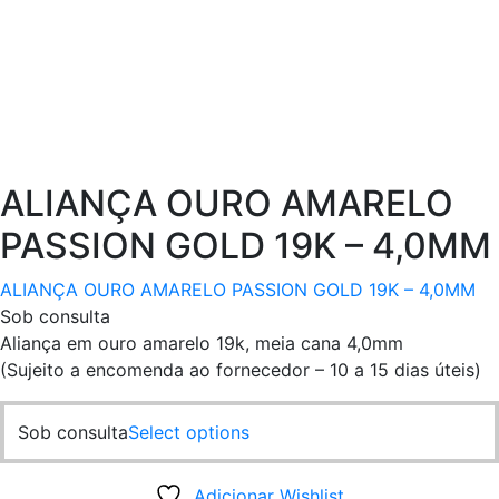
ALIANÇA OURO AMARELO
PASSION GOLD 19K – 4,0MM
ALIANÇA OURO AMARELO PASSION GOLD 19K – 4,0MM
Sob consulta
Aliança em ouro amarelo 19k, meia cana 4,0mm
(Sujeito a encomenda ao fornecedor – 10 a 15 dias úteis)
This
Sob consulta
Select options
product
has
Adicionar Wishlist