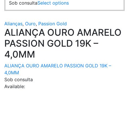
This
Sob consulta
Select options
variants.
product
The
has
options
multiple
Alianças
,
Ouro
,
Passion Gold
may
ALIANÇA OURO AMARELO
variants.
be
The
chosen
PASSION GOLD 19K –
options
on
may
4,0MM
the
be
product
chosen
ALIANÇA OURO AMARELO PASSION GOLD 19K –
page
on
4,0MM
the
Sob consulta
product
Available:
page